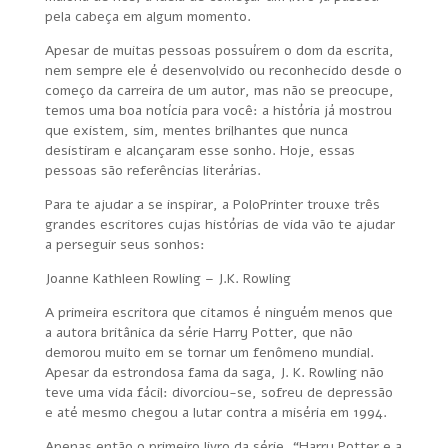
pela cabeça em algum momento.
Apesar de muitas pessoas possuírem o dom da escrita,
nem sempre ele é desenvolvido ou reconhecido desde o
começo da carreira de um autor, mas não se preocupe,
temos uma boa notícia para você: a história já mostrou
que existem, sim, mentes brilhantes que nunca
desistiram e alcançaram esse sonho. Hoje, essas
pessoas são referências literárias.
Para te ajudar a se inspirar, a PoloPrinter trouxe três
grandes escritores cujas histórias de vida vão te ajudar
a perseguir seus sonhos:
Joanne Kathleen Rowling – J.K. Rowling
A primeira escritora que citamos é ninguém menos que
a autora britânica da série Harry Potter, que não
demorou muito em se tornar um fenômeno mundial.
Apesar da estrondosa fama da saga, J. K. Rowling não
teve uma vida fácil: divorciou-se, sofreu de depressão
e até mesmo chegou a lutar contra a miséria em 1994.
Apenas então o primeiro livro da série, “Harry Potter e a