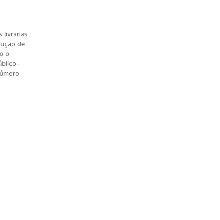
livrarias
rução de
o o
úblico-
 número