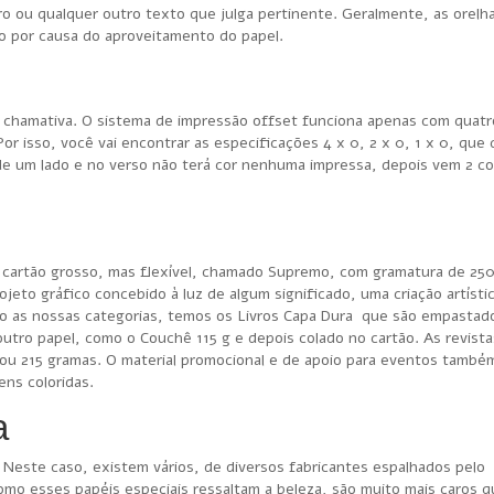
vro ou qualquer outro texto que julga pertinente. Geralmente, as orelh
o por causa do aproveitamento do papel.
a e chamativa. O sistema de impressão offset funciona apenas com quatr
or isso, você vai encontrar as especificações 4 x 0, 2 x 0, 1 x 0, que
 de um lado e no verso não terá cor nenhuma impressa, depois vem 2 c
l cartão grosso, mas flexível, chamado Supremo, com gramatura de 250
to gráfico concebido à luz de algum significado, uma criação artística
ndo as nossas categorias, temos os Livros Capa Dura que são empasta
 outro papel, como o Couchê 115 g e depois colado no cartão. As revist
u 215 gramas. O material promocional e de apoio para eventos també
ns coloridas.
a
 Neste caso, existem vários, de diversos fabricantes espalhados pelo
o esses papéis especiais ressaltam a beleza, são muito mais caros q