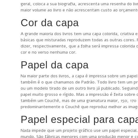
geral, coloca a sua biografia, acrescenta uma resenha do li
maior volume ao livro e não acrescentam custo ao orçament
Cor da capa
A grande maioria dos livros tem uma capa colorida, criativ
básicas que misturadas reproduzem todas as outras cores. P
dizer, respectivamente, que a folha será impressa colorida
cor e no verso nenhuma cor.
Papel da capa
Na maior parte dos livros, a capa é impressa sobre um pape
também é o que chamamos de Padrão. Todo livro tem um proje
ou um modelo tirado de um outro livro já publicado. Segui
papel muito grosso e rígido. Mas a impressão é feita sobre
também um Couchê, mas de uma gramatura maior, 150, 170 o
predominantemente o Couchê que reproduz melhor as image
Papel especial para cap
Nada impede que um projeto gráfico use um papel especial.
mundo. São fábricas menores com uma produção menor e com