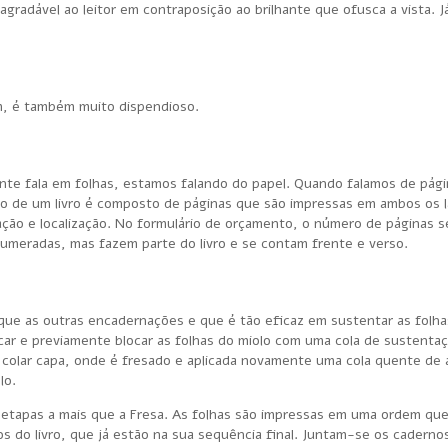
radável ao leitor em contraposição ao brilhante que ofusca a vista. J
ém, é também muito dispendioso.
ente fala em folhas, estamos falando do papel. Quando falamos de pági
olo de um livro é composto de páginas que são impressas em ambos os 
zação e localização. No formulário de orçamento, o número de páginas s
 numeradas, mas fazem parte do livro e se contam frente e verso.
e as outras encadernações e que é tão eficaz em sustentar as folhas
scar e previamente blocar as folhas do miolo com uma cola de sustenta
 colar capa, onde é fresado e aplicada novamente uma cola quente de 
lo.
s etapas a mais que a Fresa. As folhas são impressas em uma ordem qu
s do livro, que já estão na sua sequência final. Juntam-se os cadernos