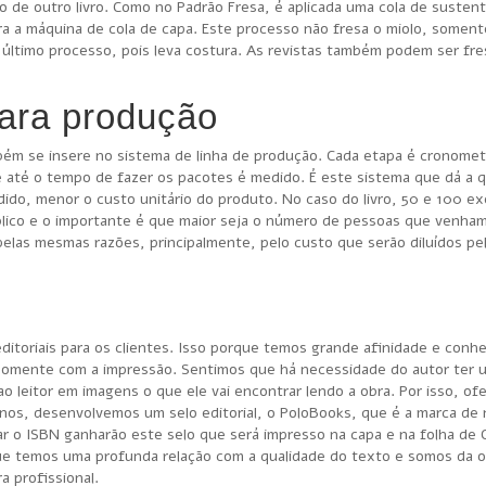
o de outro livro. Como no Padrão Fresa, é aplicada uma cola de susten
ra a máquina de cola de capa. Este processo não fresa o miolo, soment
 último processo, pois leva costura. As revistas também podem ser fr
ara produção
mbém se insere no sistema de linha de produção. Cada etapa é cronomet
e até o tempo de fazer os pacotes é medido. É este sistema que dá a q
dido, menor o custo unitário do produto. No caso do livro, 50 e 100 e
lico e o importante é que maior seja o número de pessoas que venham 
elas mesmas razões, principalmente, pelo custo que serão diluídos pe
ditoriais para os clientes. Isso porque temos grande afinidade e con
somente com a impressão. Sentimos que há necessidade do autor ter u
o leitor em imagens o que ele vai encontrar lendo a obra. Por isso, o
anos, desenvolvemos um selo editorial, o PoloBooks, que é a marca de
ar o ISBN ganharão este selo que será impresso na capa e na folha de 
que temos uma profunda relação com a qualidade do texto e somos da o
a profissional.