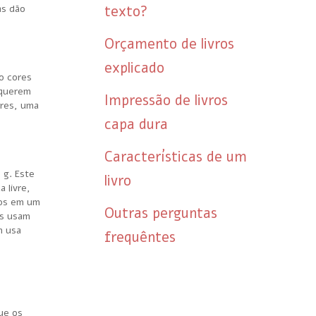
texto?
as dão
Orçamento de livros
explicado
o cores
 querem
Impressão de livros
ores, uma
capa dura
Características de um
 g. Este
livro
 livre,
dos em um
Outras perguntas
as usam
m usa
frequêntes
ue os