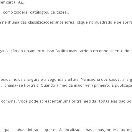
er carta, A4.
, como folders, catálogos, cartazes..
 nenhuma das classificações anteriores, clique no quadrado e se abri
rganização do orçamento. Isso facilita mais tarde o reconhecimento d
ida indica a largura e a segunda a altura. Na maioria dos casos, a lar
co, chama-se Portrait. Quando a medida maior vem primeiro, a publica
s comuns. Você pode acrescentar uma outra medida; todas elas são p
o aquelas abas dobradas que estão localizadas nas capas, onde o autor