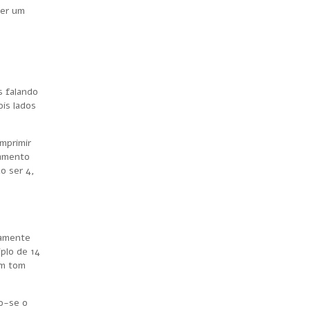
ter um
s falando
ois lados
mprimir
tamento
o ser 4,
gamente
plo de 14
um tom
do-se o