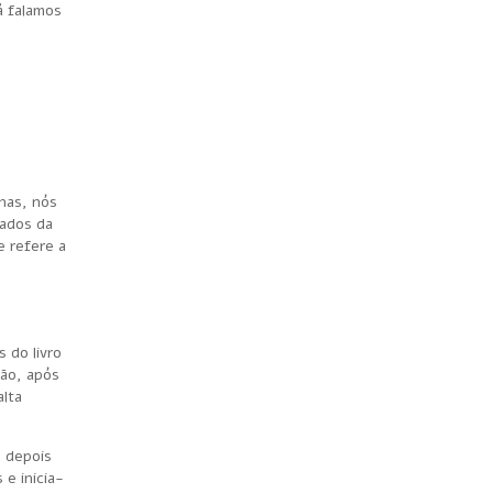
á falamos
nas, nós
lados da
e refere a
 do livro
ção, após
alta
e depois
 e inicia-