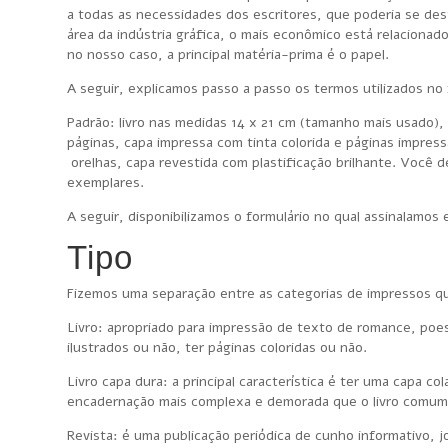
a todas as necessidades dos escritores, que poderia se des
área da indústria gráfica, o mais econômico está relacion
no nosso caso, a principal matéria-prima é o papel.
A seguir, explicamos passo a passo os termos utilizados no
Padrão: livro nas medidas 14 x 21 cm (tamanho mais usado), p
páginas, capa impressa com tinta colorida e páginas impre
orelhas, capa revestida com plastificação brilhante. Você 
exemplares.
A seguir, disponibilizamos o formulário no qual assinalamos
Tipo
Fizemos uma separação entre as categorias de impressos que
Livro: apropriado para impressão de texto de romance, poes
ilustrados ou não, ter páginas coloridas ou não.
Livro capa dura: a principal característica é ter uma capa 
encadernação mais complexa e demorada que o livro comum, 
Revista: é uma publicação periódica de cunho informativo, j