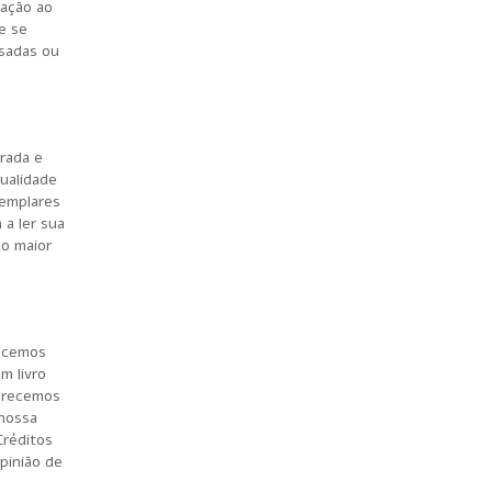
tação ao
e se
esadas ou
rada e
ualidade
xemplares
a ler sua
lo maior
hecemos
m livro
ferecemos
 nossa
Créditos
pinião de