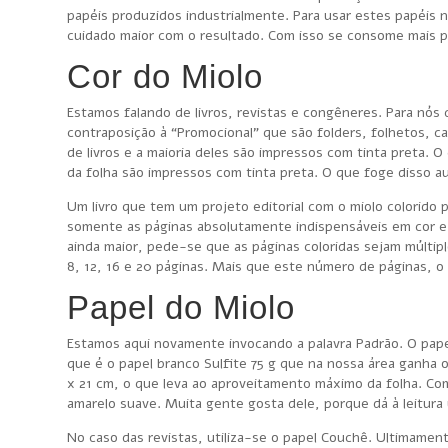
papéis produzidos industrialmente. Para usar estes papéis 
cuidado maior com o resultado. Com isso se consome mais pa
Cor do Miolo
Estamos falando de livros, revistas e congêneres. Para nós 
contraposição à “Promocional” que são folders, folhetos, 
de livros e a maioria deles são impressos com tinta preta. 
da folha são impressos com tinta preta. O que foge disso a
Um livro que tem um projeto editorial com o miolo colorido
somente as páginas absolutamente indispensáveis em cor e d
ainda maior, pede-se que as páginas coloridas sejam múltip
8, 12, 16 e 20 páginas. Mais que este número de páginas, o
Papel do Miolo
Estamos aqui novamente invocando a palavra Padrão. O pape
que é o papel branco Sulfite 75 g que na nossa área ganha 
x 21 cm, o que leva ao aproveitamento máximo da folha. Com
amarelo suave. Muita gente gosta dele, porque dá à leitura
No caso das revistas, utiliza-se o papel Couchê. Ultimamen