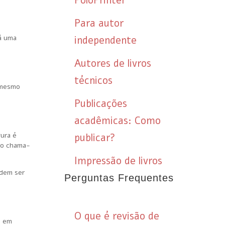
PoloPrinter
Para autor
rá uma
independente
Autores de livros
técnicos
o mesmo
Publicações
acadêmicas: Como
gura é
publicar?
ção chama-
Impressão de livros
odem ser
Perguntas Frequentes
O que é revisão de
, em