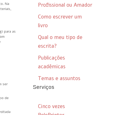
to. Na
Profissional ou Amador
eriais,
Como escrever um
livro
g) para as
Qual o meu tipo de
com
e
escrita?
Publicações
acadêmicas
Temas e assuntos
m ser
Serviços
ipo de
Cinco vezes
voltada