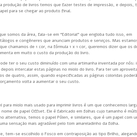
na produção de livros temos que fazer testes de impressão, e depois, 
pel para se chegar ao produto final.
que somos da área, fala-se em “Editorial” que engloba tudo isso, em
catálogos e congêneres que anunciam produtos e serviços. Mas estamo
O que chamamos de 1 cor, na fórmula 1 x 1 cor, queremos dizer que os d
umenta em muito o custo da produção do livro.
 pode ter o seu custo diminuído com uma artimanha inventada por nós: i
epois intercalar estas páginas no miolo do livro. Para ter um aprovei
los de quatro, assim, quando especificadas as páginas coloridas poderã
 orçamento volta a aumentar o seu custo.
l para miolo mais usado para imprimir livros é um que conhecemos lar
o nome de papel Offset. Ele é fabricado em folhas cujo tamanho é múlti
o alternativa, temos o papel Pólen, e similares, que é um papel com 
 uma sensação mais agradável pelo tom amareladinho da folha.
te, tem-se escolhido o Fosco em contraposição ao tipo Brilho, alegan