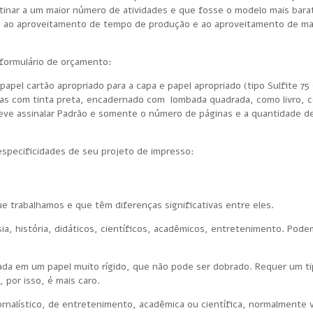
tinar a um maior número de atividades e que fosse o modelo mais bara
ado ao aproveitamento de tempo de produção e ao aproveitamento de mat
 formulário de orçamento:
apel cartão apropriado para a capa e papel apropriado (tipo Sulfite 75 
ssas com tinta preta, encadernado com lombada quadrada, como livro, 
deve assinalar Padrão e somente o número de páginas e a quantidade d
 especificidades de seu projeto de impresso:
 trabalhamos e que têm diferenças significativas entre eles.
ia, história, didáticos, científicos, acadêmicos, entretenimento. Pode
colada em um papel muito rígido, que não pode ser dobrado. Requer um t
por isso, é mais caro.
ornalístico, de entretenimento, acadêmica ou científica, normalmente 