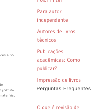
PoloPrinter
Para autor
independente
Autores de livros
técnicos
Publicações
ores e no
acadêmicas: Como
publicar?
Impressão de livros
de
Perguntas Frequentes
0 gramas.
materiais,
O que é revisão de