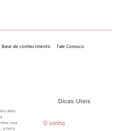
Base de conhecimento
Fale Conosco
Dicas Uteis
uito além
ma
O sonho
mesmo seja
, a tinta