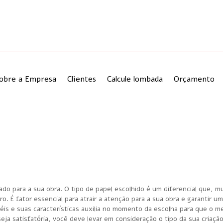
obre a Empresa
Clientes
Calcule lombada
Orçamento
do para a sua obra. O tipo de papel escolhido é um diferencial que, m
o. É fator essencial para atrair a atenção para a sua obra e garantir u
péis e suas características auxilia no momento da escolha para que o 
ja satisfatória, você deve levar em consideração o tipo da sua criação