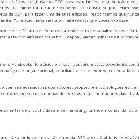
toras, gráficas e digitávamos TCCs para estudantes de graduação e pós
e nosso caminho foi traçado: recebemos um convite do prof. Harry Morr
blica da USP, para fazer uma de suas edições. Respondemos que nunc
amente: “… então, esta será a primeira revista que vocês vão fazer”.
erpessoais; foi através de nosso atendimento personalizado aos client
r este primeiríssimo trabalho. E depois, vieram milhares de outras re
nter e PoloBooks, loja física e virtual, possui um staff experiente com
ecnológica e organizacional, conciliada a fornecedores, colaboradores 
.
do com as necessidades dos autores, proporcionando soluções eficien
 conformidade com as normas dos órgãos regulamentadores das ativi
ferramentas de produtividade e de marketing, criando e consolidando 
 atua de acordo com os parâmetros da ISSO 9001. O objetivo desta N