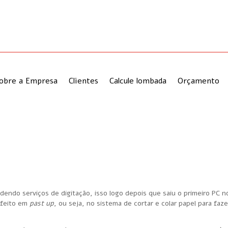
obre a Empresa
Clientes
Calcule lombada
Orçamento
endo serviços de digitação, isso logo depois que saiu o primeiro PC no
a feito em
past
up
, ou seja, no sistema de cortar e colar papel para faze