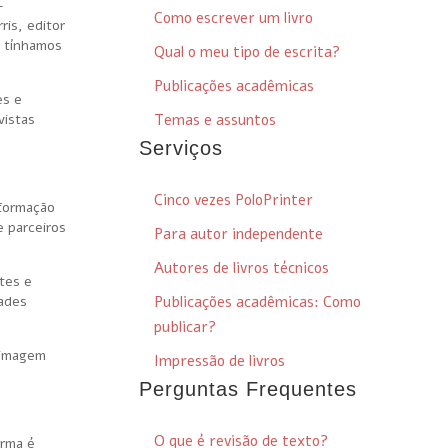
-
Como escrever um livro
is, editor
a tínhamos
Qual o meu tipo de escrita?
Publicações acadêmicas
es e
vistas
Temas e assuntos
Serviços
Cinco vezes PoloPrinter
 formação
e parceiros
Para autor independente
Autores de livros técnicos
tes e
dades
Publicações acadêmicas: Como
publicar?
a imagem
Impressão de livros
Perguntas Frequentes
O que é revisão de texto?
orma é